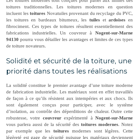
Les toitures modernes sont conçues pour parler aux limites des
toitures traditionnelles. Les toitures modernes en question
incluent les
toitures
Novatuiles provenant du recyclage du PVC,
les toitures en bardeaux bitumeux, les
tuiles
et
ardoises
en
fibrociment. Ces types de toitures résultent essentiellement des
fabrications industrielles. Un couvreur à
Nogent-sur-Marne
94130
pourra vous détailler les avantages et limites de ces types
de toiture novateurs.
Solidité et sécurité de la toiture, une
priorité dans toutes les réalisations
La solidité constitue le premier avantage d’une toiture moderne
de fabrication industrielle. Les matériaux sont en effet travaillés
de façon à ce qu’ils résistent aux intempéries et aux chocs. Ils
sont également conçus pour participer, avec le système
d’isolation, au contrôle des déperditions de chaleur. Outre cette
robustesse, votre
couvreur
expérimenté à
Nogent-sur-Marne
vous parlera aussi de la sécurité des
toitures modernes
. Notez
par exemple que les
toitures
modernes sont légères. Cette
légèreté est gage de sécurité puisque les matériaux deviennent