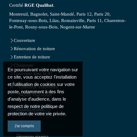
Certifié
RGE Qualibat
.
Montreuil, Bagnolet, Saint-Mandé, Paris 12, Paris 20,
Fontenay-sous-Bois, Lilas, Romainville, Paris 11, Charenton-
le-Pont, Rosny-sous-Bois, Nogent-sur-Marne
Couverture
Rénovation de toiture
Entretien de toiture
Charpente
En poursuivant votre navigation sur
Couvreur dans le 91
ce site, vous acceptez l'installation
et l'utilisation de cookies sur votre
Couvreur Vincennes
poste, notamment à des fins
94300
Vincennes
d'analyse d'audience, dans le
respect de notre politique de
Demander un devis
protection de votre vie privée.
J'ai compris
Plan du site
Mentions légales