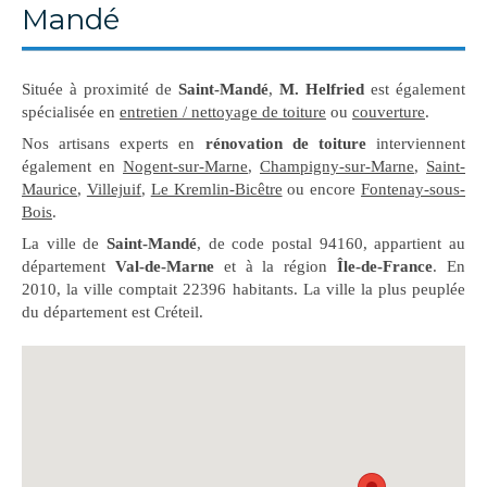
Mandé
Située à proximité de
Saint-Mandé
,
M. Helfried
est également
spécialisée en
entretien / nettoyage de toiture
ou
couverture
.
Nos artisans experts en
rénovation de toiture
interviennent
également en
Nogent-sur-Marne
,
Champigny-sur-Marne
,
Saint-
Maurice
,
Villejuif
,
Le Kremlin-Bicêtre
ou encore
Fontenay-sous-
Bois
.
La ville de
Saint-Mandé
, de code postal 94160, appartient au
département
Val-de-Marne
et à la région
Île-de-France
. En
2010, la ville comptait 22396 habitants. La ville la plus peuplée
du département est Créteil.